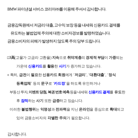
BMW 파이낸셜 서비스 코리아㈜를 이용해 주셔서 감사합니다.
금융감독원에서 저금리 대출, 고수익 보장 등을 내세워 신용카드 결제를
유도하는 불법업체 주의에 대한 소비자경보를 발령하였습니다.
금융소비자의 피해가 발생하지 않도록 주의 당부 드립니다.
□
3
高
(
고물가
·
고금리
·
고환율
)
지속
으로
취약계층
의
경제적 부담
이
가중
되는
가운데
신용카드
를
활용
한
사기
가 증가하고 있습니다
.
○ 특히
,
급전
이
필요
한
신용카드 회원
에게
‘
저금리
’, ‘
대환대출
’, ‘
정식
등록업체
’
등의
문구
로
‘
카드깡
’
을 하도록 유인하거나
부동산 투자
,
이벤트 당첨
,
복권 번호 예측
등을 내세워
신용카드
결제
를
유도
한
후
잠적
하는
사기
또한
급증
하고 있습니다
.
이러한
불법행위
는
익명성
과
전파력
을 지닌
온라인
을 중심으로
확대
되고
있어 금융소비자의
각별한 주의
가 필요합니다
.
감사합니다.