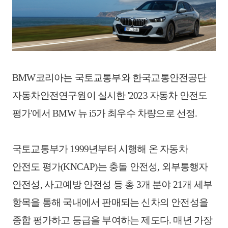
BMW
코리아는
국토교통부와
한국교통안전공단
자동차안전연구원이
실시한
'2023
자동차
안전도
평가
'
에서
BMW
뉴
i5
가
최우수
차량으로
선정.
국토교통부가
1999
년부터
시행해
온
자동차
안전도
평가
(KNCAP)
는
충돌
안전성
,
외부통행자
안전성
,
사고예방
안전성
등
총
3
개
분야
21
개
세부
항목을
통해
국내에서
판매되는
신차의
안전성을
종합
평가하고
등급을
부여하는
제도다
.
매년
가장