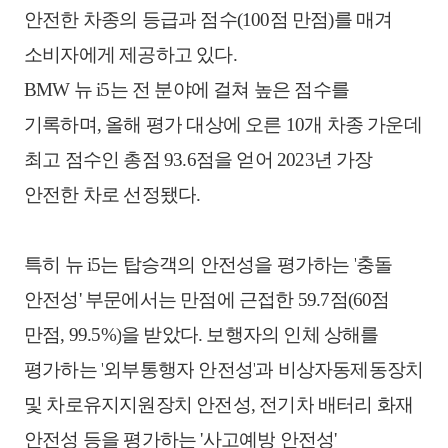
안전한
차종의
등급과
점수
(100
점
만점
)
를
매겨
소비자에게
제공하고
있다
.
BMW
뉴
i5
는
전
분야에
걸쳐
높은
점수를
기록하며
,
올해
평가
대상에
오른
10
개
차종
가운데
최고
점수인
총점
93.6
점을
얻어
2023
년
가장
안전한
차로
선정됐다
.
특히
뉴
i5
는
탑승객의
안전성을
평가하는
'
충돌
안전성
'
부문에서는
만점에
근접한
59.7
점
(60
점
만점
, 99.5%)
을
받았다
.
보행자의
인체
상해를
평가하는
'
외부통행자
안전성
'
과
비상자동제동장치
및
차로유지지원장치
안전성
,
전기차
배터리
화재
안전성
등을
평가하는
'
사고예방
안전성
'