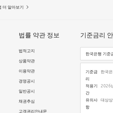
 더 알아보기
법률 약관 정보
기준금리 
기준금리안내
법적고지
한국은행 기준
상품약관
이용약관
기준금
한국은
리
경영공시
적용기
2026
일반공시
간
유의사
대상상
채권추심
항
고객권리안내문