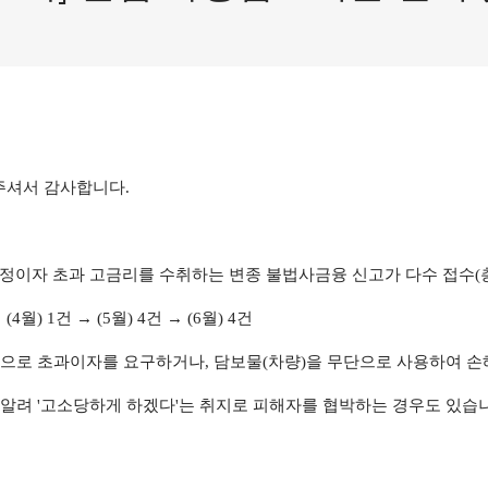
주셔서 감사합니다
.
정이자 초과 고금리를 수취하는 변종 불법사금융 신고가 다수 접수
(
→
(4
월
) 1
건
→
(5
월
) 4
건
→
(6
월
) 4
건
목으로 초과이자를 요구하거나
,
담보물
(
차량
)
을 무단으로 사용하여 손
 알려
'
고소당하게 하겠다
'
는 취지로 피해자를 협박하는 경우도 있습