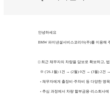
안녕하세요
BMW
파이낸셜서비스코리아
(
주
)
를 이용해 
□ 최근 채무자의 차량을 담보로 확보하고
,
법
※
('26.1
월
) 1
건 →
(2
월
) 0
건
→
(3
월
) 2
건
◦
채무자에게 출장비·주차비 등 다양한 명
◦
추심 과정에서 차량 할부금융·리스회사에